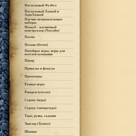
Настольный Футбол
Настольный Хоккей и
АэроХоккей
Научно-познавательные
наборы
Неокуб - магнитный
конструктор (Neocube)
Пазлы
Петанк (бочче)
Питейные игры, игры для
весёлой компании
Покер
Приколы и фокусы
Проекторы
Разные игры
Реверси (отелло)
Судоку (игра)
Судоку (литература)
Таро, руны, гадание
Твистер (Twister)
Шашки