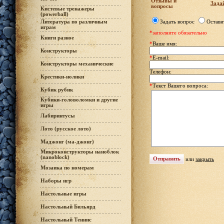
Отзывы и
Задай
вопросы
Кистевые тренажеры
(powerball)
Литература по различным
Задать вопрос
Остави
играм
*заполните обязательно
Книги разное
*
Ваше имя:
Конструкторы
*
E-mail:
Конструкторы механические
Телефон:
Крестики-нолики
*
Текст Вашего вопроса:
Кубик рубик
Кубики-головоломки и другие
игры
Лабиринтусы
Лото (русское лото)
Маджонг (ма-джонг)
Микроконструкторы наноблок
(nanoblock)
или
закрыть
Мозаика по номерам
Наборы игр
Настольные игры
Настольный Бильярд
Настольный Теннис