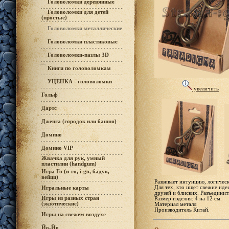
Головоломки деревянные
Головоломки для детей
(простые)
Головоломки металлические
Головоломки пластиковые
Головоломки-пазлы 3D
Книги по головоломкам
УЦЕНКА - головоломки
увеличить
Гольф
Дартс
Дженга (городок или башня)
Домино
Домино VIP
Жвачка для рук, умный
пластилин (handgum)
Игра Го (и-го, i-go, бадук,
вейци)
Развивает интуицию, логичес
Для тех, кто ищет свежие иде
Игральные карты
друзей и блиских. Разъединить
Игры из разных стран
Размер изделия: 4 на 12 см.
(экзотические)
Материал металл
Производитель Китай.
Игры на свежем воздухе
Йо-Йо