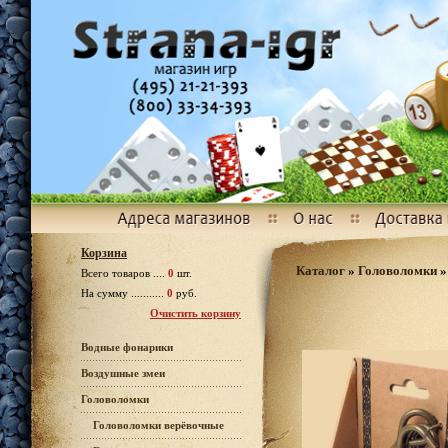
Корзина
Каталог
»
Головоломки
Всего товаров ....
0
шт.
На сумму ...........
0
руб.
Очистить корзину
Водные фонарики
Воздушные змеи
Головоломки
Головоломки верёвочные