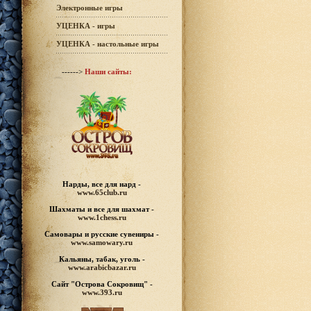
Электронные игры
УЦЕНКА - игры
УЦЕНКА - настольные игры
------>
Наши сайты:
Нарды, все для нард -
www.65club.ru
Шахматы
и все для шахмат -
www.1chess.ru
Самовары и русские
сувениры -
www.samowary.ru
Кальяны, табак, уголь -
www.arabicbazar.ru
Сайт "Острова Сокровищ" -
www.393.ru