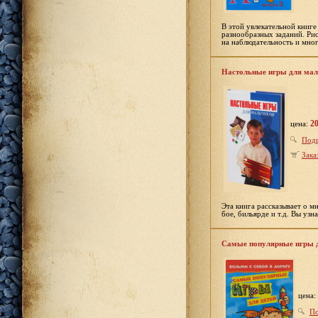
В этой увлекательной книг
разнообразных заданий. Рис
на наблюдательность и мно
Настольные игры для мал
20
цена:
Под
Зака
Эта книга рассказывает о м
бое, бильярде и т.д. Вы уз
Самые популярные игры д
цена:
По