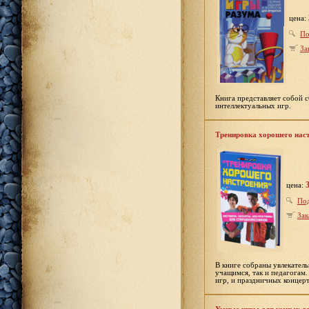
цена:
По
За
Книга представляет собой с
интеллектуальных игр.
Тренировка хорошего нас
цена:
По
Зак
В книге собраны увлекатель
учащимся, так и педагогам.
игр, и праздничных концерт