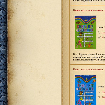
на наблюдательность и мно
Книга игр и головоломок:
цена:
По
Зак
В этой увлекательной книг
разнообразных заданий. Рис
на наблюдательность и мно
Книга игр и головоломок:
цена:
По
За