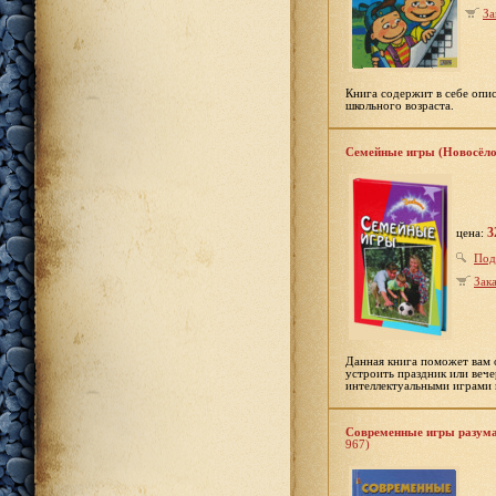
За
Книга содержит в себе опи
школьного возраста.
Семейные игры (Новосёло
3
цена:
Под
Зака
Данная книга поможет вам 
устроить праздник или вече
интеллектуальными играми 
Современные игры разума:
967)