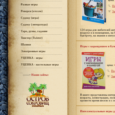
цена
Разные игры
П
Реверси (отелло)
За
Судоку (игра)
Судоку (литература)
124 игры для любителей ак
Таро, руны, гадание
воздухе и в помещении, на 
быстроту, на знания и инту
Твистер (Twister)
Шашки
Игры с карандашом и бум
Электронные игры
УЦЕНКА - игры
УЦЕНКА - настольные игры
цена:
По
------>
Наши сайты:
Зак
В книге представлены инте
возраста, иллюстрации, по
провести время весело и с п
Интеллектуальные игры д