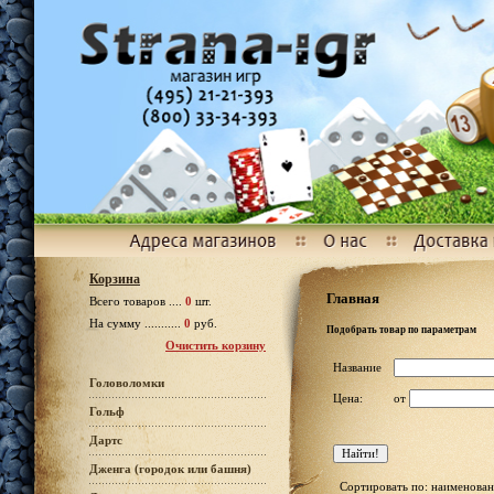
Корзина
Главная
Всего товаров ....
0
шт.
На сумму ...........
0
руб.
Подобрать товар по параметрам
Очистить корзину
Название
Головоломки
Цена:
от
Гольф
Дартс
Дженга (городок или башня)
Сортировать по: наименован