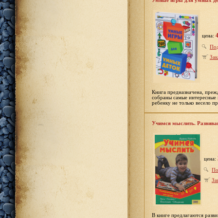
Умные игры для умных де
цена:
По
Зак
Книга предназначена, прежд
собраны самые интересные
ребенку не только весело пр
Учимся мыслить. Развиваю
цена:
По
За
В книге предлагаются разв