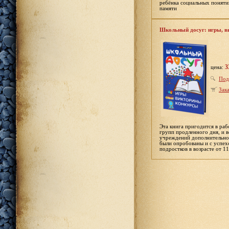
ребёнка социальных понятий
памяти
Школьный досуг: игры, в
3
цена:
Под
Зака
Эта книга пригодится в раб
групп продленного дня, и 
учреждений дополнительног
были опробованы и с успех
подростков в возрасте от 11