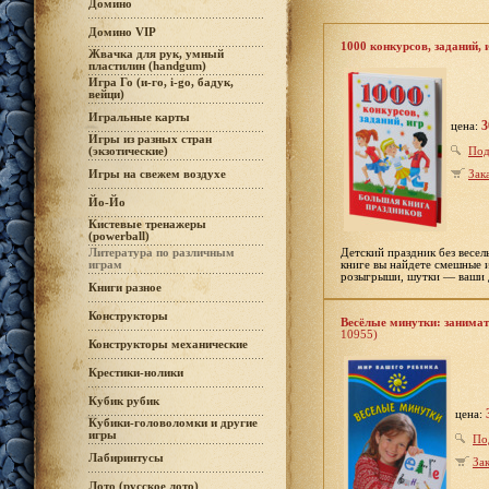
Домино
Домино VIP
1000 конкурсов, заданий, 
Жвачка для рук, умный
пластилин (handgum)
Игра Го (и-го, i-go, бадук,
вейци)
Игральные карты
3
цена:
Игры из разных стран
Под
(экзотические)
Зак
Игры на свежем воздухе
Йо-Йо
Кистевые тренажеры
(powerball)
Детский праздник без весел
Литература по различным
книге вы найдете смешные 
играм
розыгрыши, шутки — ваши д
Книги разное
Конструкторы
Весёлые минутки: занимат
10955)
Конструкторы механические
Крестики-нолики
Кубик рубик
цена:
Кубики-головоломки и другие
игры
По
Лабиринтусы
Зак
Лото (русское лото)