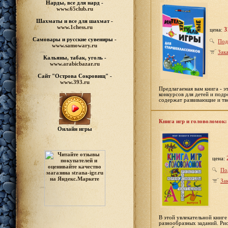
Нарды, все для нард -
www.65club.ru
Шахматы
и все для шахмат -
www.1chess.ru
3
цена:
Самовары и русские
сувениры -
Под
www.samowary.ru
Зака
Кальяны, табак, уголь -
www.arabicbazar.ru
Сайт "Острова Сокровищ" -
www.393.ru
Предлагаемая вам книга - э
конкурсов для детей и подр
содержат развивающие и тво
Книга игр и головоломок:
Онлайн игры
цена:
По
Зак
В этой увлекательной книг
разнообразных заданий. Рис