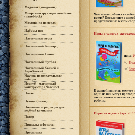
Маджонг (ма-джонг)
Микроконструкторы наноблок
Чем занять ребенка в своб
(nanoblock)
время? Предложите разнообр
представленные в этом сбор
Мозаика по номерам
Наборы игр
Игры в сапогах-скороход
Настольные игры
Настольный Бильярд
Настольный Теннис
3
цена:
Настольный Футбол
Под
Настольный Хоккей и
Зака
АэроХоккей
Научно-познавательные
наборы
Неокуб - магнитный
конструктор (Neocube)
В данной книге вы можете 
Пазлы
одни из них могут проводит
значительное влияние на ра
ребенка.
Петанк (бочче)
Питейные игры, игры для
весёлой компании
Игры на отдыхе
(арт. 2077
Покер
Приколы и фокусы
Проекторы