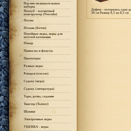
Научно-познавательные
наборы
Дефект - потерялась одна д
Неокуб - магнитный
30 см Размер 8,5 на 8,5 см
конструктор (Neocube)
Пазлы
Петанк (бочче)
Питейные игры, игры для
весёлой компании
Покер
Приколы и фокусы
Проекторы
Разные игры
Реверси (отелло)
Судоку (игра)
Судоку (литература)
Таро, руны, гадание
Твистер (Twister)
Шашки
Электронные игры
УЦЕНКА - игры