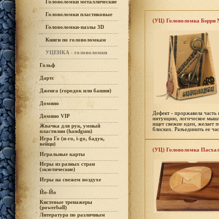
Головоломки металлические
Головоломки пластиковые
(УЦ) Головоломка Бэрри
Головоломки-пазлы 3D
Книги по головоломкам
УЦЕНКА - головоломки
Гольф
Дартс
Дженга (городок или башня)
Домино
Дефект - проржавела часть 
Домино VIP
интуицию, логическое мышле
ищет свежие идеи, желает п
Жвачка для рук, умный
блиских. Разъединить ее час
пластилин (handgum)
Игра Го (и-го, i-go, бадук,
вейци)
(УЦ) Головоломка Пасхал
Игральные карты
Игры из разных стран
(экзотические)
Игры на свежем воздухе
Йо-Йо
Кистевые тренажеры
(powerball)
Литература по различным