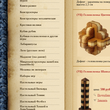
играм
Дефект - царапины на повер
высота 2,5 см
Книги разное
Конструкторы
(УЦ) Головоломка Цветен
Конструкторы механические
Крестики-нолики
Кубик рубик
Кубики-головоломки и другие
игры
Лабиринтусы
Лото (русское лото)
Маджонг (ма-джонг)
Дефект - головоломка рассы
Микроконструкторы наноблок
(nanoblock)
Мозаика по номерам
(УЦ) Головоломка Шанха
Наборы игр
Настольные игры
Настольный Бильярд
590 руб
цена:
Подробне
Настольный Теннис
Заказать
Настольный Футбол
Настольный Хоккей и
АэроХоккей