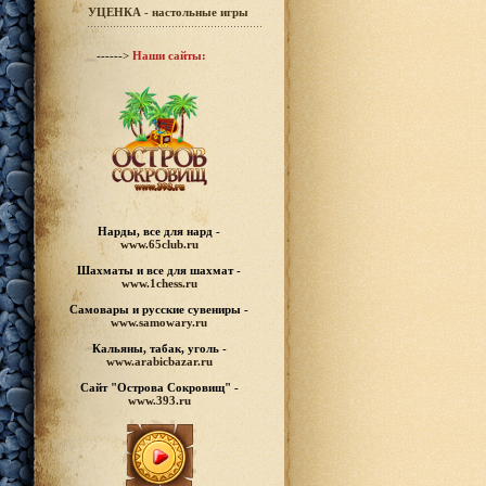
УЦЕНКА - настольные игры
------>
Наши сайты:
Нарды, все для нард -
www.65club.ru
Шахматы
и все для шахмат -
www.1chess.ru
Самовары и русские
сувениры -
www.samowary.ru
Кальяны, табак, уголь -
www.arabicbazar.ru
Сайт "Острова Сокровищ" -
www.393.ru