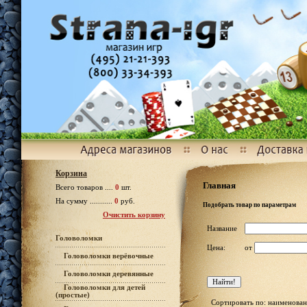
Корзина
Главная
Всего товаров ....
0
шт.
На сумму ...........
0
руб.
Подобрать товар по параметрам
Очистить корзину
Название
Головоломки
Цена:
от
Головоломки верёвочные
Головоломки деревянные
Головоломки для детей
(простые)
Сортировать по: наименован