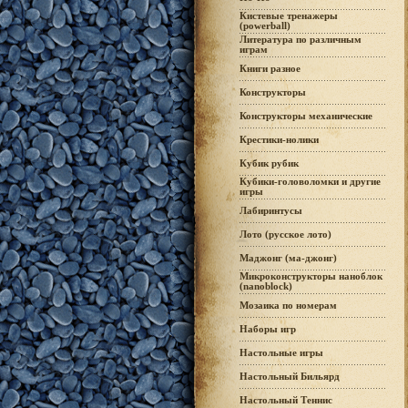
Кистевые тренажеры
(powerball)
Литература по различным
играм
Книги разное
Конструкторы
Конструкторы механические
Крестики-нолики
Кубик рубик
Кубики-головоломки и другие
игры
Лабиринтусы
Лото (русское лото)
Маджонг (ма-джонг)
Микроконструкторы наноблок
(nanoblock)
Мозаика по номерам
Наборы игр
Настольные игры
Настольный Бильярд
Настольный Теннис