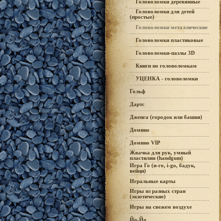
Головоломки деревянные
Головоломки для детей
(простые)
Головоломки металлические
Головоломки пластиковые
Головоломки-пазлы 3D
Книги по головоломкам
УЦЕНКА - головоломки
Гольф
Дартс
Дженга (городок или башня)
Домино
Домино VIP
Жвачка для рук, умный
пластилин (handgum)
Игра Го (и-го, i-go, бадук,
вейци)
Игральные карты
Игры из разных стран
(экзотические)
Игры на свежем воздухе
Йо-Йо