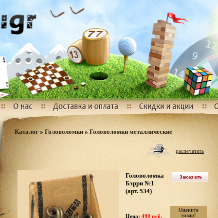
Каталог
»
Головоломки
»
Головоломки металлические
распечатать
Головоломка
Бэрри №1
(арт. 534)
Оцените
товар!
Цена:
490 руб.