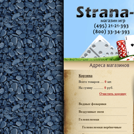
Корзина
Всего товаров ....
0
шт.
На сумму ...........
0
руб.
Очистить корзину
Водные фонарики
Воздушные змеи
Головоломки
Головоломки верёвочные