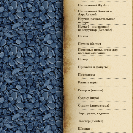
Настольный Футбол
Настольный Хоккей и
АэроХоккей
Научно-познавательные
наборы
Неокуб - магнитный
конструктор (Neocube)
Пазлы
Петанк (бочче)
Питейные игры, игры для
весёлой компании
Покер
Приколы и фокусы
Проекторы
Разные игры
Реверси (отелло)
Судоку (игра)
Судоку (литература)
Таро, руны, гадание
Твистер (Twister)
Шашки