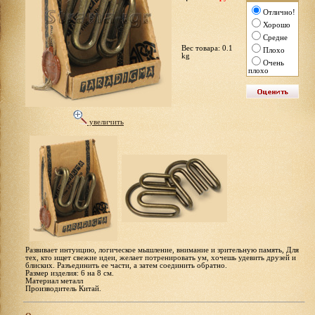
Отлично!
Хорошо
Средне
Вес товара: 0.1
Плохо
kg
Очень
плохо
увеличить
Развивает интуицию, логическое мышление, внимание и зрительную память, Для
тех, кто ищет свежие идеи, желает потренировать ум, хочешь удевить друзей и
блиских. Разъединить ее части, а затем соединить обратно.
Размер изделия: 6 на 8 см.
Материал металл
Производитель Китай.