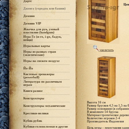
Дартс
Це
Дженга (городок или башня)
Домино
Домино VIP
Жвачка для рук, умный
пластилин (handgum)
Игра Го (и-го, i-go, бадук,
вейци)
Игральные карты
увеличить
Игры из разных стран
(экзотические)
Игры на свежем воздухе
Йо-Йо
Кистевые тренажеры
(powerball)
Литература по различным
играм
Книги разное
Конструкторы
Высота 16 см
Размер брусков 4,5 на 1,5 на 
Конструкторы механические
Размер основания (в собранно
В комплекте 54 бруска
Крестики-нолики
Материал тропическое дерево
Количество игроков 2-4
Кубик рубик
Производитель Индонезия
Кубики-головоломки и другие
Цель игры – переставляя оди