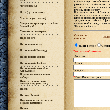
игры
победы в игре потребуется не
размышлять. Необходимо точн
Лабиринтусы
которым не приведут к паден
игрока, он проиграет!
Лото (русское лото)
Высота построенной башни им
случаях она «вырастает» аж в 
Игра родилась на африканском
Маджонг (ма-джонг)
традиционной забавой. Африк
путешествий по миру появила
Микроконструкторы наноблок
"Падающая башня".
(nanoblock)
Мозаика по номерам
Отзывы и
Задай
Наборы игр
вопросы
Настольные игры
Задать вопрос
Остави
Настольный Бильярд
*заполните обязательно
*
Ваше имя:
Настольный Теннис
Настольный Футбол
*
E-mail:
Настольный Хоккей и
Телефон:
АэроХоккей
Научно-познавательные
наборы
*
Текст Вашего вопроса:
Неокуб - магнитный
конструктор (Neocube)
Пазлы
Петанк (бочче)
Питейные игры, игры для
весёлой компании
Покер