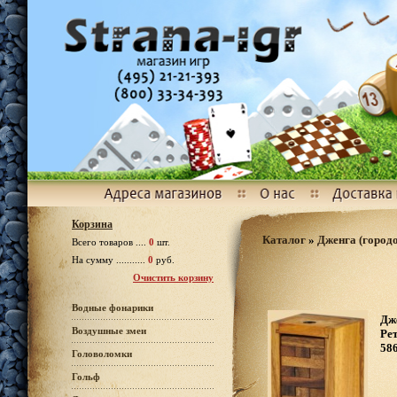
Корзина
Каталог
»
Дженга (город
Всего товаров ....
0
шт.
На сумму ...........
0
руб.
Очистить корзину
Водные фонарики
Дж
Воздушные змеи
Рет
586
Головоломки
Гольф