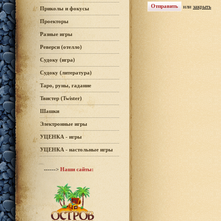
или
закрыть
Приколы и фокусы
Проекторы
Разные игры
Реверси (отелло)
Судоку (игра)
Судоку (литература)
Таро, руны, гадание
Твистер (Twister)
Шашки
Электронные игры
УЦЕНКА - игры
УЦЕНКА - настольные игры
------>
Наши сайты: