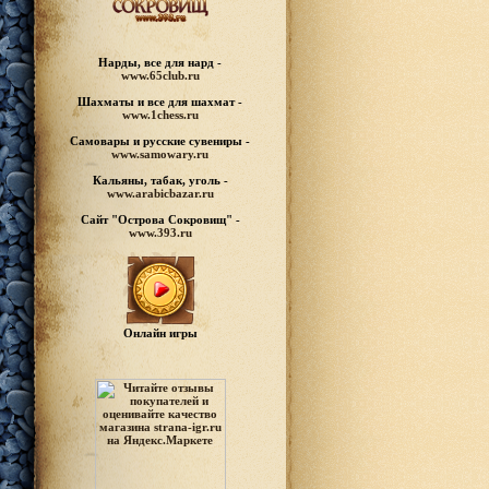
Нарды, все для нард -
www.65club.ru
Шахматы
и все для шахмат -
www.1chess.ru
Самовары и русские
сувениры -
www.samowary.ru
Кальяны, табак, уголь -
www.arabicbazar.ru
Сайт "Острова Сокровищ" -
www.393.ru
Онлайн игры