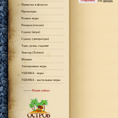
или
закрыть
Приколы и фокусы
Проекторы
Разные игры
Реверси (отелло)
Судоку (игра)
Судоку (литература)
Таро, руны, гадание
Твистер (Twister)
Шашки
Электронные игры
УЦЕНКА - игры
УЦЕНКА - настольные игры
------>
Наши сайты: