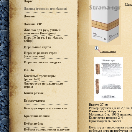
Дартс
Цен
Дженга (городок или башня)
Домино
Домино VIP
Жвачка для рук, умный
пластилин (handgum)
Игра Го (и-го, i-go, бадук,
вейци)
Игральные карты
увеличить
Игры из разных стран
(экзотические)
Игры на свежем воздухе
Йо-Йо
Кистевые тренажеры
(powerball)
Литература по различным
играм
Книги разное
Конструкторы
Высота 27 см
Размер брусков 7,5 на 2,5 на 
Конструкторы механические
В комплекте 54 бруска
Материал: бук, 100% цельнод
Крестики-нолики
Количество игроков 2-4
Производитель Россия
Кубик рубик
Цель игры – переставляя оди
Кубики-головоломки и другие
победы в игре потребуется не