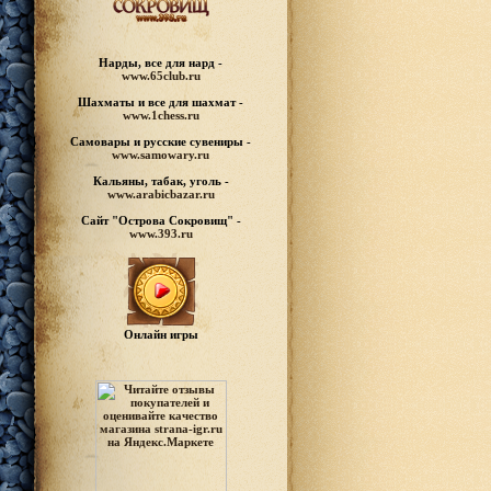
Нарды, все для нард -
www.65club.ru
Шахматы
и все для шахмат -
www.1chess.ru
Самовары и русские
сувениры -
www.samowary.ru
Кальяны, табак, уголь -
www.arabicbazar.ru
Сайт "Острова Сокровищ" -
www.393.ru
Онлайн игры