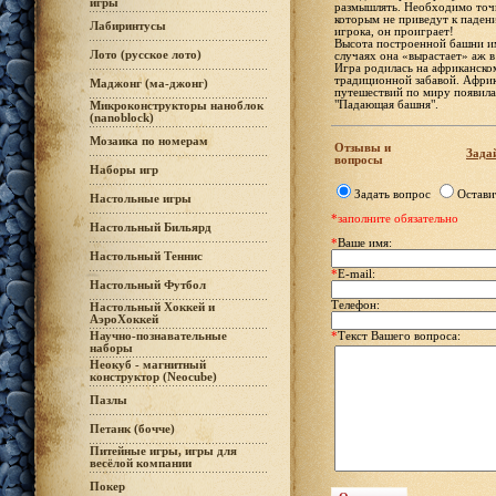
игры
размышлять. Необходимо точн
которым не приведут к паден
Лабиринтусы
игрока, он проиграет!
Высота построенной башни им
Лото (русское лото)
случаях она «вырастает» аж в 
Игра родилась на африканском
традиционной забавой. Африк
Маджонг (ма-джонг)
путешествий по миру появила
"Падающая башня".
Микроконструкторы наноблок
(nanoblock)
Мозаика по номерам
Отзывы и
Задай
вопросы
Наборы игр
Задать вопрос
Остави
Настольные игры
*заполните обязательно
Настольный Бильярд
*
Ваше имя:
Настольный Теннис
*
E-mail:
Настольный Футбол
Телефон:
Настольный Хоккей и
АэроХоккей
Научно-познавательные
*
Текст Вашего вопроса:
наборы
Неокуб - магнитный
конструктор (Neocube)
Пазлы
Петанк (бочче)
Питейные игры, игры для
весёлой компании
Покер