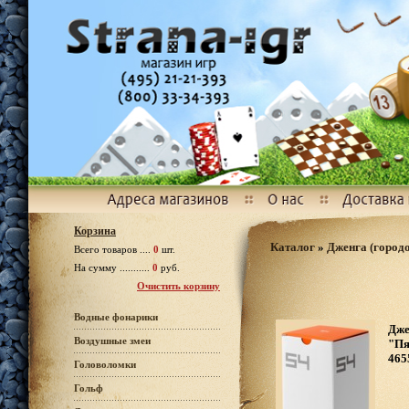
Корзина
Каталог
»
Дженга (город
Всего товаров ....
0
шт.
На сумму ...........
0
руб.
Очистить корзину
Водные фонарики
Дже
Воздушные змеи
"Пя
465
Головоломки
Гольф