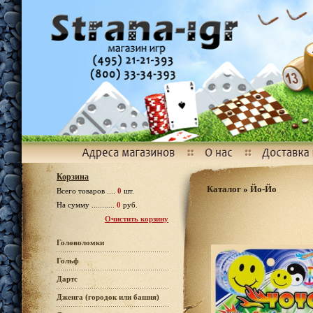
Корзина
Каталог
»
Йо-Йо
Всего товаров ....
0
шт.
На сумму ...........
0
руб.
Очистить корзину
Головоломки
Гольф
Дартс
Дженга (городок или башня)