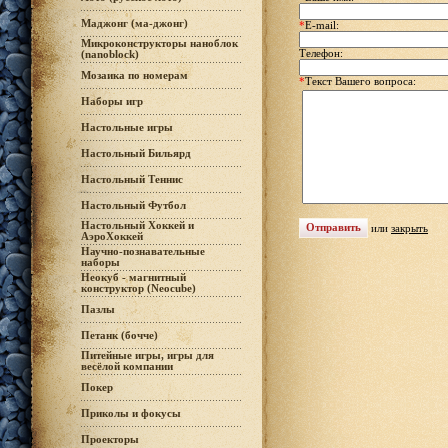
Маджонг (ма-джонг)
*
E-mail:
Микроконструкторы наноблок
Телефон:
(nanoblock)
Мозаика по номерам
*
Текст Вашего вопроса:
Наборы игр
Настольные игры
Настольный Бильярд
Настольный Теннис
Настольный Футбол
Настольный Хоккей и
или
закрыть
АэроХоккей
Научно-познавательные
наборы
Неокуб - магнитный
конструктор (Neocube)
Пазлы
Петанк (бочче)
Питейные игры, игры для
весёлой компании
Покер
Приколы и фокусы
Проекторы