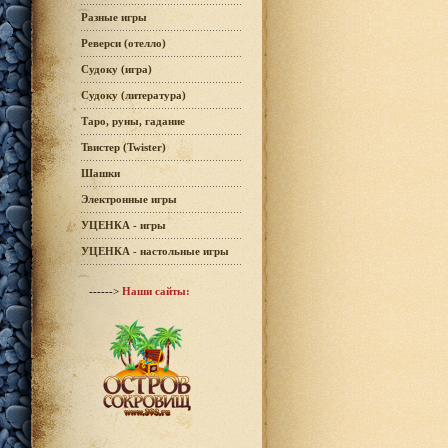
Разные игры
Реверси (отелло)
Судоку (игра)
Судоку (литература)
Таро, руны, гадание
Твистер (Twister)
Шашки
Электронные игры
УЦЕНКА - игры
УЦЕНКА - настольные игры
------>
Наши сайты: