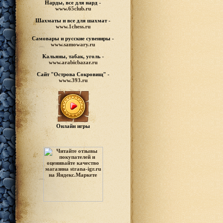
Нарды, все для нард -
www.65club.ru
Шахматы
и все для шахмат -
www.1chess.ru
Самовары и русские
сувениры -
www.samowary.ru
Кальяны, табак, уголь -
www.arabicbazar.ru
Сайт "Острова Сокровищ" -
www.393.ru
Онлайн игры