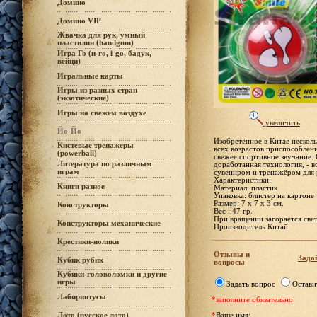
Домино
Домино VIP
Жвачка для рук, умный
пластилин (handgum)
Игра Го (и-го, i-go, бадук,
вейци)
Игральные карты
Игры из разных стран
(экзотические)
Игры на свежем воздухе
увеличить
Йо-Йо
Изобретённое в Китае несколь
Кистевые тренажеры
всех возрастов приспособлени
(powerball)
свежее спортивное звучание.
Литература по различным
доработанная технология, - в
играм
сувениром и тренажёром для 
Характеристики:
Книги разное
Материал: пластик
Упаковка: блистер на картоне
Размер: 7 х 7 х 3 см.
Конструкторы
Bec : 47 гр.
При вращении загорается све
Конструкторы механические
Производитель Китай
Крестики-нолики
Отзывы и
Задай
Кубик рубик
вопросы
Кубики-головоломки и другие
игры
Задать вопрос
Остави
Лабиринтусы
*заполните обязательно
Лото (русское лото)
*
Ваше имя: