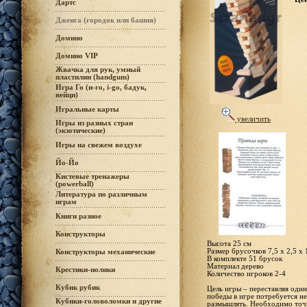
Дартс
Дженга (городок или башня)
Домино
Домино VIP
Жвачка для рук, умный
пластилин (handgum)
Игра Го (и-го, i-go, бадук,
вейци)
Игральные карты
увеличить
Игры из разных стран
(экзотические)
Игры на свежем воздухе
Йо-Йо
Кистевые тренажеры
(powerball)
Литература по различным
играм
Книги разное
Конструкторы
Высота 25 см
Размер брусочков 7,5 х 2,5 х 
Конструкторы механические
В комплекте 51 брусок
Материал дерево
Крестики-нолики
Количество игроков 2-4
Кубик рубик
Цель игры – переставляя оди
победы в игре потребуется не
Кубики-головоломки и другие
размышлять. Необходимо точн