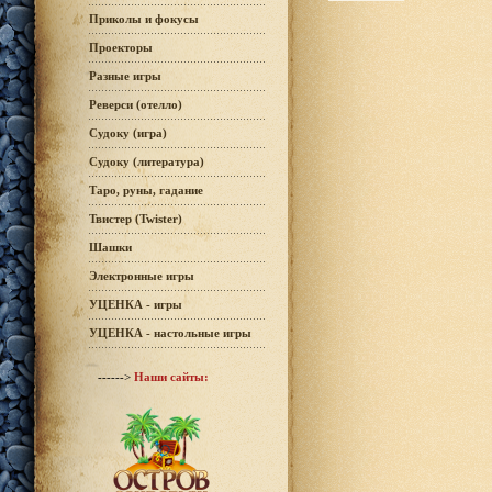
Приколы и фокусы
Проекторы
Разные игры
Реверси (отелло)
Судоку (игра)
Судоку (литература)
Таро, руны, гадание
Твистер (Twister)
Шашки
Электронные игры
УЦЕНКА - игры
УЦЕНКА - настольные игры
------>
Наши сайты: