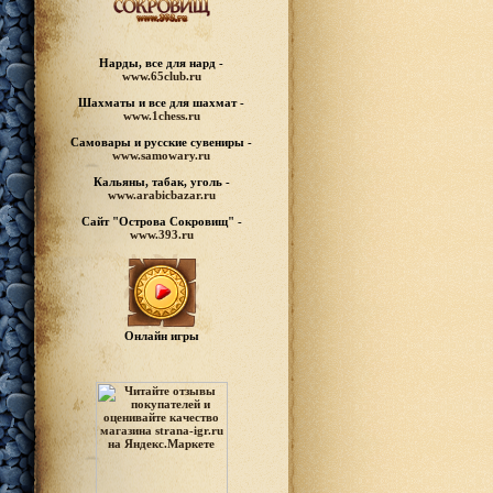
Нарды, все для нард -
www.65club.ru
Шахматы
и все для шахмат -
www.1chess.ru
Самовары и русские
сувениры -
www.samowary.ru
Кальяны, табак, уголь -
www.arabicbazar.ru
Сайт "Острова Сокровищ" -
www.393.ru
Онлайн игры