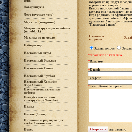
игры
которым не приведут к паден
игрока, он проиграет!
Лабиринтусы
Высота построенной башни им
случаях она «вырастает» аж в 
Лото (русское лото)
Игра родилась на африканском
традиционной забавой. Африк
путешествий по миру появила
Маджонг (ма-джонг)
"Падающая башня".
Микроконструкторы наноблок
(nanoblock)
Отзывы и
Задай
Мозаика по номерам
вопросы
Наборы игр
Задать вопрос
Остави
Настольные игры
*заполните обязательно
Настольный Бильярд
*
Ваше имя:
Настольный Теннис
*
E-mail:
Настольный Футбол
Телефон:
Настольный Хоккей и
АэроХоккей
*
Текст Вашего вопроса:
Научно-познавательные
наборы
Неокуб - магнитный
конструктор (Neocube)
Пазлы
Петанк (бочче)
Питейные игры, игры для
весёлой компании
или
закрыть
Покер