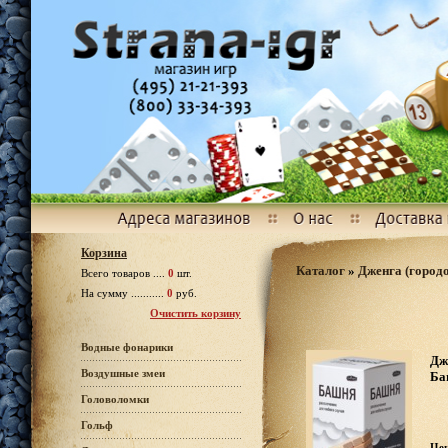
Корзина
Каталог
»
Дженга (город
Всего товаров ....
0
шт.
На сумму ...........
0
руб.
Очистить корзину
Водные фонарики
Дж
Воздушные змеи
Ба
Головоломки
Гольф
Це