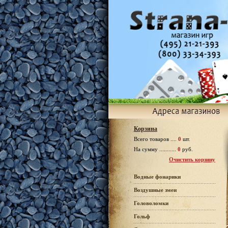
Корзина
Всего товаров ....
0
шт.
На сумму ...........
0
руб.
Очистить корзину
Водные фонарики
Воздушные змеи
Головоломки
Гольф