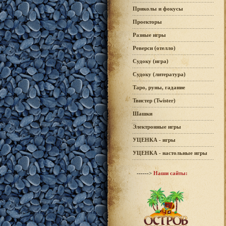
Приколы и фокусы
Проекторы
Разные игры
Реверси (отелло)
Судоку (игра)
Судоку (литература)
Таро, руны, гадание
Твистер (Twister)
Шашки
Электронные игры
УЦЕНКА - игры
УЦЕНКА - настольные игры
------>
Наши сайты: