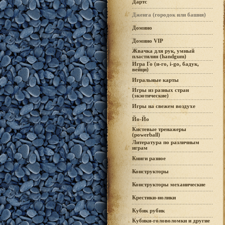
Дартс
Дженга (городок или башня)
Домино
Домино VIP
Жвачка для рук, умный
пластилин (handgum)
Игра Го (и-го, i-go, бадук,
вейци)
Игральные карты
Игры из разных стран
(экзотические)
Игры на свежем воздухе
Йо-Йо
Кистевые тренажеры
(powerball)
Литература по различным
играм
Книги разное
Конструкторы
Конструкторы механические
Крестики-нолики
Кубик рубик
Кубики-головоломки и другие