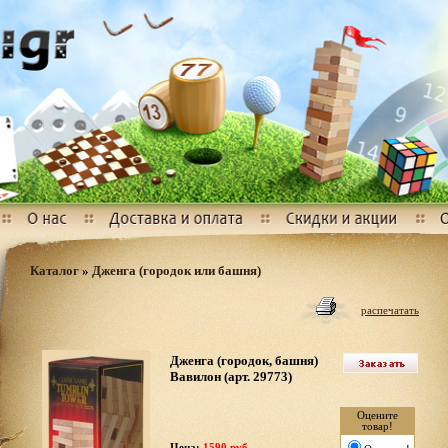
Каталог
»
Дженга (городок или башня)
распечатать
Дженга (городок, башня)
Вавилон (арт. 29773)
Оцените
товар!
Цена:
1590 руб.