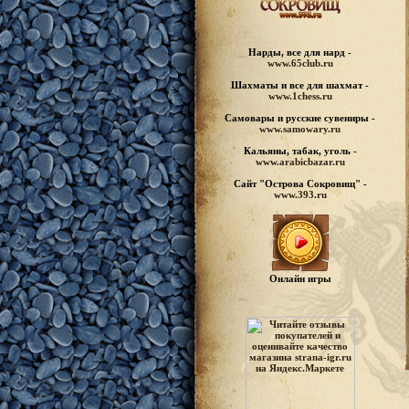
Нарды, все для нард -
www.65club.ru
Шахматы
и все для шахмат -
www.1chess.ru
Самовары и русские
сувениры -
www.samowary.ru
Кальяны, табак, уголь -
www.arabicbazar.ru
Сайт "Острова Сокровищ" -
www.393.ru
Онлайн игры