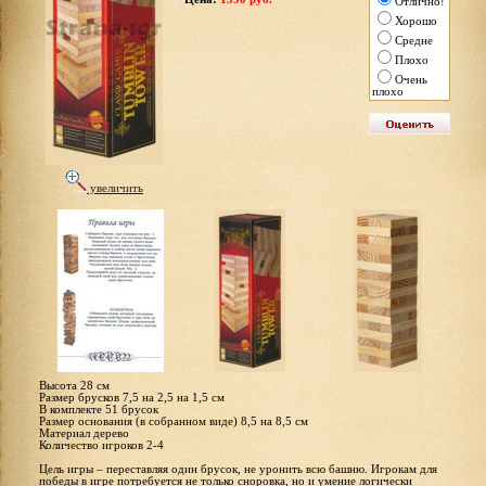
Отлично!
Хорошо
Средне
Плохо
Очень
плохо
увеличить
Высота 28 см
Размер брусков 7,5 на 2,5 на 1,5 см
В комплекте 51 брусок
Размер основания (в собранном виде) 8,5 на 8,5 см
Материал дерево
Количество игроков 2-4
Цель игры – переставляя один брусок, не уронить всю башню. Игрокам для
победы в игре потребуется не только сноровка, но и умение логически