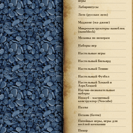
игры
Лабиринтусы
Лото (русское лото)
Маджонг (ма-джонг)
Микроконструкторы наноблок
(nanoblock)
Мозаика по номерам
Наборы игр
Настольные игры
Настольный Бильярд
Настольный Теннис
Настольный Футбол
Настольный Хоккей и
АэроХоккей
Научно-познавательные
наборы
Неокуб - магнитный
конструктор (Neocube)
Пазлы
Петанк (бочче)
Питейные игры, игры для
весёлой компании
Покер