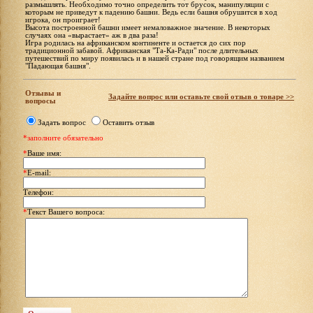
размышлять. Необходимо точно определить тот брусок, манипуляции с
которым не приведут к падению башни. Ведь если башня обрушится в ход
игрока, он проиграет!
Высота построенной башни имеет немаловажное значение. В некоторых
случаях она «вырастает» аж в два раза!
Игра родилась на африканском континенте и остается до сих пор
традиционной забавой. Африканская "Та-Ка-Ради" после длительных
путешествий по миру появилась и в нашей стране под говорящим названием
"Падающая башня".
Отзывы и
Задайте вопрос или оставьте свой отзыв о товаре >>
вопросы
Задать вопрос
Оставить отзыв
*заполните обязательно
*
Ваше имя:
*
E-mail:
Телефон:
*
Текст Вашего вопроса: