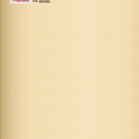
или
закрыть