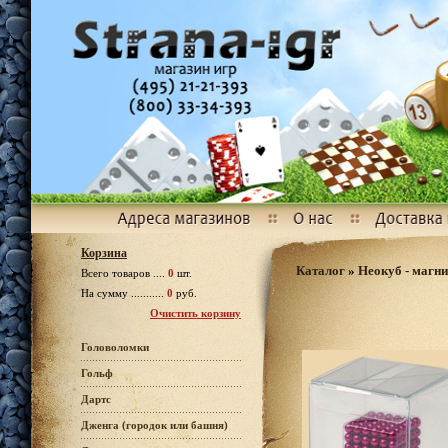
Корзина
Каталог
»
Неокуб - магни
Всего товаров ....
0
шт.
На сумму ...........
0
руб.
Очистить корзину
Головоломки
Гольф
Дартс
Дженга (городок или башня)