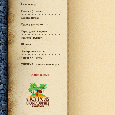
Разные игры
Реверси (отелло)
Судоку (игра)
Судоку (литература)
Таро, руны, гадание
Твистер (Twister)
Шашки
Электронные игры
УЦЕНКА - игры
УЦЕНКА - настольные игры
------>
Наши сайты: