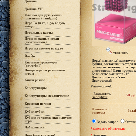
Домино
Домино VIP
Жвачка для рук, умный
пластилин (handgum)
Игра Го (и-го, i-go, бадук,
вейци)
Игральные карты
Игры из разных стран
(экзотические)
Игры на свежем воздухе
увеличить
Йо-Йо
Новый магнитный конструкто
Кистевые тренажеры
Рубика, состоящий из отдель
(powerball)
своему магнитному полю, про
Литература по различным
определяемой Вами последова
играм
Количество магнитов 216
Диаметр магнита 5 мм
Книги разное
Цвет розовый
Рекомендуем!:
Конструкторы
Разделитель
50 руб
Конструкторы механические
NeoSplitter
Крестики-нолики
Отзывы и
Задай
Кубик рубик
вопросы
Кубики-головоломки и другие
игры
Задать вопрос
Остави
Лабиринтусы
*заполните обязательно
Лото (русское лото)
*
Ваше имя: