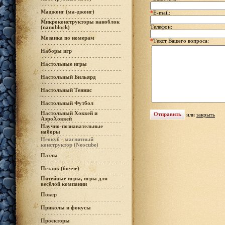
Маджонг (ма-джонг)
*
E-mail:
Микроконструкторы наноблок
Телефон:
(nanoblock)
Мозаика по номерам
*
Текст Вашего вопроса:
Наборы игр
Настольные игры
Настольный Бильярд
Настольный Теннис
Настольный Футбол
Настольный Хоккей и
или
закрыть
АэроХоккей
Научно-познавательные
наборы
Неокуб - магнитный
конструктор (Neocube)
Пазлы
Петанк (бочче)
Питейные игры, игры для
весёлой компании
Покер
Приколы и фокусы
Проекторы