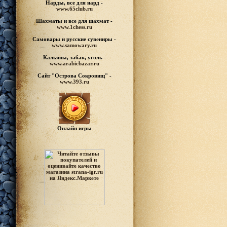
Нарды, все для нард -
www.65club.ru
Шахматы
и все для шахмат -
www.1chess.ru
Самовары и русские
сувениры -
www.samowary.ru
Кальяны, табак, уголь -
www.arabicbazar.ru
Сайт "Острова Сокровищ" -
www.393.ru
Онлайн игры