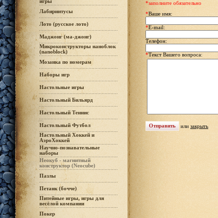
игры
*заполните обязательно
Лабиринтусы
*
Ваше имя:
Лото (русское лото)
*
E-mail:
Маджонг (ма-джонг)
Телефон:
Микроконструкторы наноблок
(nanoblock)
*
Текст Вашего вопроса:
Мозаика по номерам
Наборы игр
Настольные игры
Настольный Бильярд
Настольный Теннис
Настольный Футбол
или
закрыть
Настольный Хоккей и
АэроХоккей
Научно-познавательные
наборы
Неокуб - магнитный
конструктор (Neocube)
Пазлы
Петанк (бочче)
Питейные игры, игры для
весёлой компании
Покер