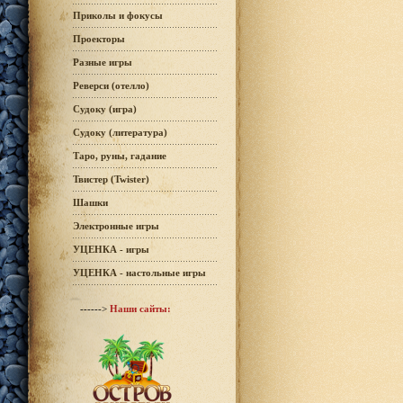
Приколы и фокусы
Проекторы
Разные игры
Реверси (отелло)
Судоку (игра)
Судоку (литература)
Таро, руны, гадание
Твистер (Twister)
Шашки
Электронные игры
УЦЕНКА - игры
УЦЕНКА - настольные игры
------>
Наши сайты: