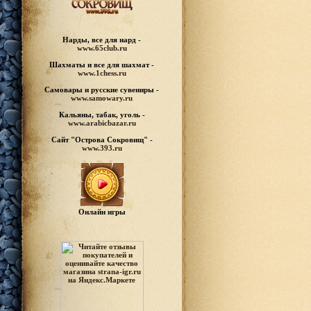
Нарды, все для нард -
www.65club.ru
Шахматы
и все для шахмат -
www.1chess.ru
Самовары и русские
сувениры -
www.samowary.ru
Кальяны, табак, уголь -
www.arabicbazar.ru
Сайт "Острова Сокровищ" -
www.393.ru
Онлайн игры