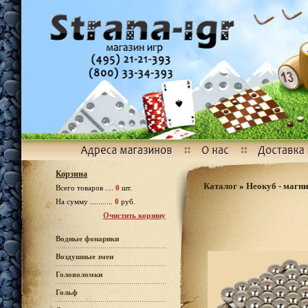
Корзина
Каталог
»
Неокуб - магни
Всего товаров ....
0
шт.
На сумму ...........
0
руб.
Очистить корзину
Водные фонарики
Воздушные змеи
Головоломки
Гольф