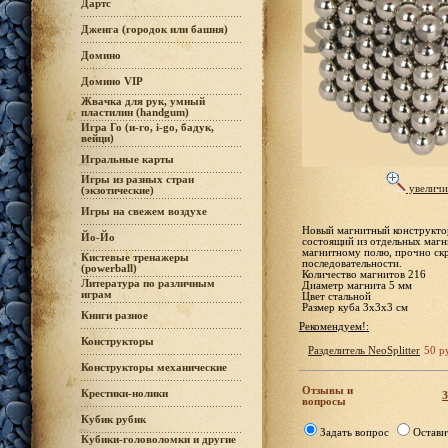
Дартс
Дженга (городок или башня)
Домино
Домино VIP
Жвачка для рук, умный
пластилин (handgum)
Игра Го (и-го, i-go, бадук,
вейци)
Игральные карты
Игры из разных стран
увеличи
(экзотические)
Игры на свежем воздухе
Новый магнитный конструктор
Йо-Йо
состоящий из отдельных магн
магнитному полю, прочно ск
Кистевые тренажеры
последовательности.
(powerball)
Количество магнитов 216
Литература по различным
Диаметр магнита 5 мм
играм
Цвет стальной
Размер куба 3х3х3 см
Книги разное
Рекомендуем!:
Конструкторы
Разделитель NeoSplitter
50 р
Конструкторы механические
Отзывы и
Крестики-нолики
З
вопросы
Кубик рубик
Задать вопрос
Остави
Кубики-головоломки и другие