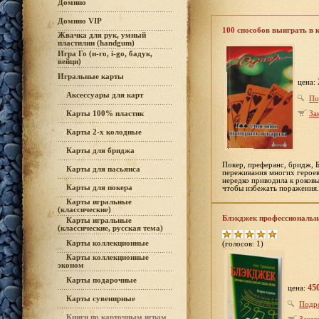
Домино
Домино VIP
100 способов выиграть в 
Жвачка для рук, умный
пластилин (handgum)
Игра Го (и-го, i-go, бадук,
вейци)
Игральные карты
цена:
Аксессуары для карт
По
За
Карты 100% пластик
Карты 2-х колодные
Карты для бриджа
Покер, преферанс, бридж, Б
Карты для пасьянса
переживания многих героев 
нередко приводила к роков
Карты для покера
чтобы избежать поражения.
Карты игральные
(классические)
Блэкджек профессиональн
Карты игральные
(классические, русская тема)
Карты коллекционные
(голосов: 1)
Карты коллекционные
эконом
Карты подарочные
45
цена:
Карты сувенирные
Подр
Книги по карточным играм