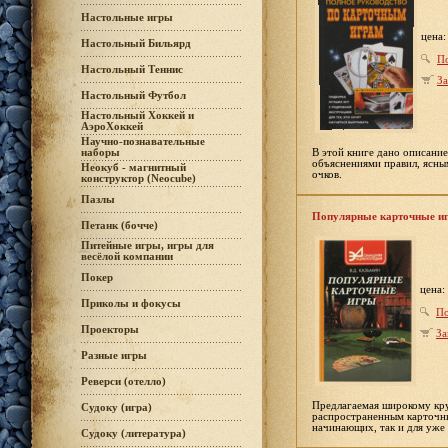
Настольные игры
цена
Настольный Бильярд
П
Настольный Теннис
За
Настольный Футбол
Настольный Хоккей и
АэроХоккей
Научно-познавательные
В этой книге дано описани
наборы
объяснениями правил, ясны
Неокуб - магнитный
очков.
конструктор (Neocube)
Пазлы
Популярные карточные иг
Петанк (бочче)
Питейные игры, игры для
весёлой компании
Покер
цена:
Приколы и фокусы
По
Проекторы
За
Разные игры
Реверси (отелло)
Предлагаемая широкому кру
Судоку (игра)
распространенным карточны
начинающих, так и для уже
Судоку (литература)