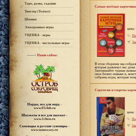
Таро, руны, гадание
Самые весёлые карточные
Твистер (Twister)
Шашки
Электронные игры
цена:
УЦЕНКА - игры
По
За
УЦЕНКА - настольные игры
------>
Наши сайты:
В этом сборнике мы собрал
которые развлекут вас дома
Запоминайте чудные назван
свои бизнес-навыки и, коне
собраны игры, которые понр
Стратегия и секреты карт
Нарды, все для нард -
www.65club.ru
цена:
Шахматы
и все для шахмат -
www.1chess.ru
По
За
Самовары и русские
сувениры -
www.samowary.ru