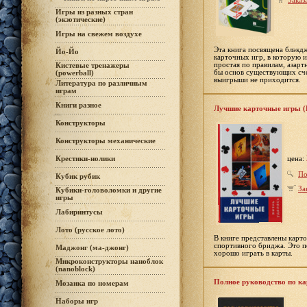
Заказ
Игры из разных стран
(экзотические)
Игры на свежем воздухе
Эта книга посвящена блэкд
Йо-Йо
карточных игр, в которую и
простая по правилам, азарт
Кистевые тренажеры
бы основ существующих сче
(powerball)
выигрыши не приходится.
Литература по различным
играм
Книги разное
Лучшие карточные игры (
Конструкторы
Конструкторы механические
цена:
Крестики-нолики
По
Кубик рубик
За
Кубики-головоломки и другие
игры
Лабиринтусы
Лото (русское лото)
В книге представлены карто
спортивного бриджа. Это п
Маджонг (ма-джонг)
хорошо играть в карты.
Микроконструкторы наноблок
(nanoblock)
Полное руководство по к
Мозаика по номерам
Наборы игр