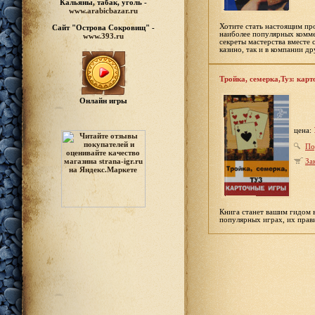
Кальяны, табак, уголь -
www.arabicbazar.ru
Хотите стать настоящим пр
Сайт "Острова Сокровищ" -
наиболее популярных комме
www.393.ru
секреты мастерства вместе с
казино, так и в компании др
Тройка, семерка,Туз: кар
Онлайн игры
цена:
По
За
Книга станет вашим гидом в
популярных играх, их прав