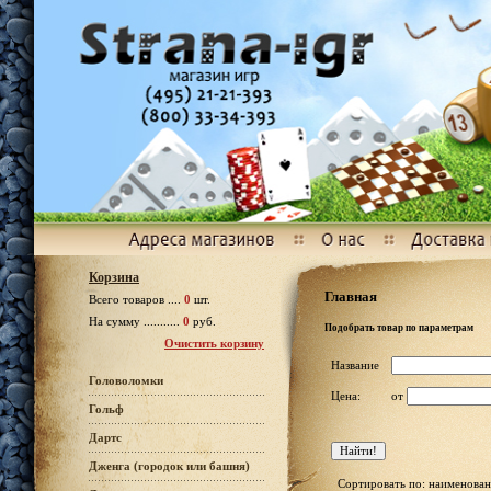
Корзина
Главная
Всего товаров ....
0
шт.
На сумму ...........
0
руб.
Подобрать товар по параметрам
Очистить корзину
Название
Головоломки
Цена:
от
Гольф
Дартс
Дженга (городок или башня)
Сортировать по: наименован