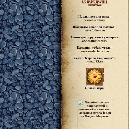
Нарды, все для нард -
www.65club.ru
Шахматы
и все для шахмат -
www.1chess.ru
Самовары и русские
сувениры -
www.samowary.ru
Кальяны, табак, уголь -
www.arabicbazar.ru
Сайт "Острова Сокровищ" -
www.393.ru
Онлайн игры