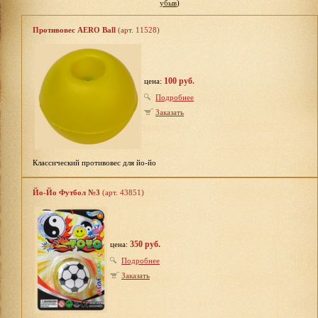
убыв
)
Противовес AERO Ball
(арт. 11528)
100 руб.
цена:
Подробнее
Заказать
Классический противовес для йо-йо
Йо-Йо Футбол №3
(арт. 43851)
350 руб.
цена:
Подробнее
Заказать