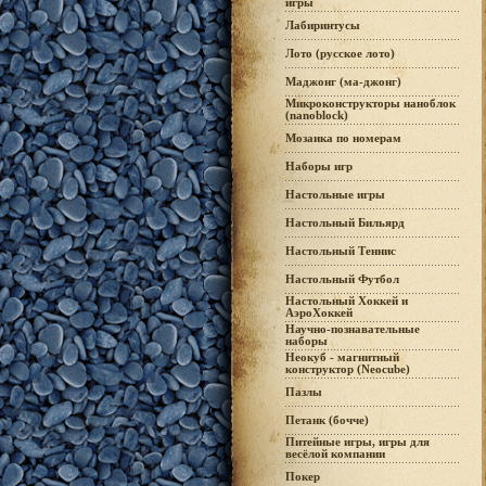
игры
Лабиринтусы
Лото (русское лото)
Маджонг (ма-джонг)
Микроконструкторы наноблок
(nanoblock)
Мозаика по номерам
Наборы игр
Настольные игры
Настольный Бильярд
Настольный Теннис
Настольный Футбол
Настольный Хоккей и
АэроХоккей
Научно-познавательные
наборы
Неокуб - магнитный
конструктор (Neocube)
Пазлы
Петанк (бочче)
Питейные игры, игры для
весёлой компании
Покер