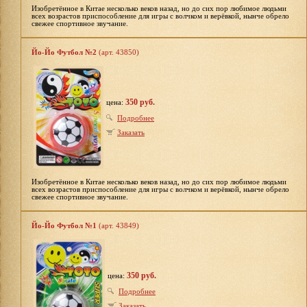
Изобретённое в Китае несколько веков назад, но до сих пор любимое людьми
всех возрастов приспособление для игры с волчком и верёвкой, нынче обрело
свежее спортивное звучание.
Йо-Йо Футбол №2
(арт. 43850)
350 руб.
цена:
Подробнее
Заказать
Изобретённое в Китае несколько веков назад, но до сих пор любимое людьми
всех возрастов приспособление для игры с волчком и верёвкой, нынче обрело
свежее спортивное звучание.
Йо-Йо Футбол №1
(арт. 43849)
350 руб.
цена:
Подробнее
Заказать