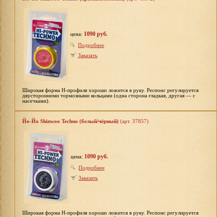
1090 руб.
цена:
Подробнее
Заказать
Широкая форма H-профиля хорошо ложится в руку. Респонс регулируется
двусторонними тормозными кольцами (одна сторона гладкая, другая — с
насечками).
Йо-Йо Shinwoo Techno (белый/чёрный)
(арт. 37857)
1090 руб.
цена:
Подробнее
Заказать
Широкая форма H-профиля хорошо ложится в руку. Респонс регулируется