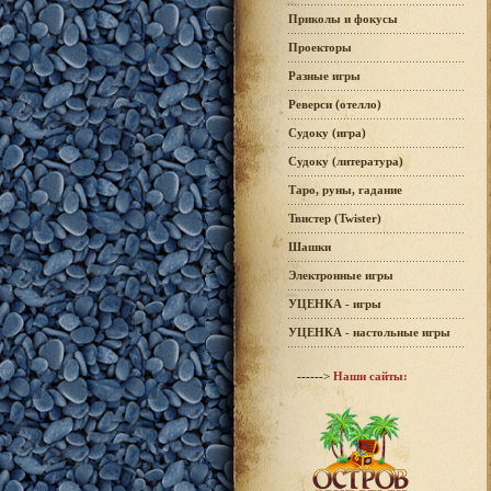
Приколы и фокусы
Проекторы
Разные игры
Реверси (отелло)
Судоку (игра)
Судоку (литература)
Таро, руны, гадание
Твистер (Twister)
Шашки
Электронные игры
УЦЕНКА - игры
УЦЕНКА - настольные игры
------>
Наши сайты: