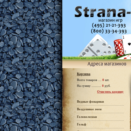
Корзина
Всего товаров ....
0
шт.
На сумму ...........
0
руб.
Очистить корзину
Водные фонарики
Воздушные змеи
Головоломки
Гольф