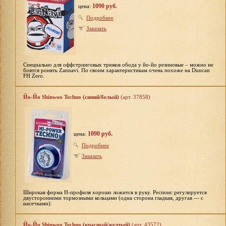
1090 руб.
цена:
Подробнее
Заказать
Специально для оффстринговых трюков обода у йо-йо резиновые – можно не
боятся ронять Zannavi. По своим характеристикам очень похоже на Duncan
FH Zero.
Йо-Йо Shinwoo Techno (синий/белый)
(арт. 37858)
1090 руб.
цена:
Подробнее
Заказать
Широкая форма H-профиля хорошо ложится в руку. Респонс регулируется
двусторонними тормозными кольцами (одна сторона гладкая, другая — с
насечками).
Йо-Йо Shinwoo Techno (красный/желтый)
(арт. 43572)