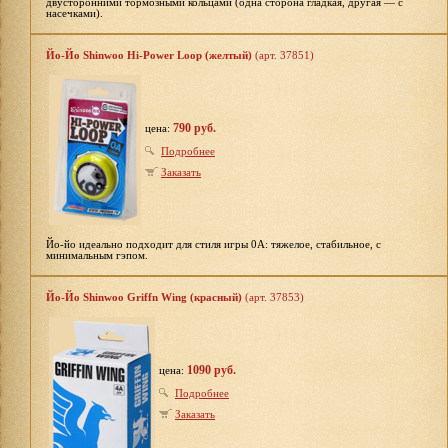
двусторонними тормозными кольцами (одна сторона гладкая, другая — с
насечками).
Йо-Йо Shinwoo Hi-Power Loop (желтый)
(арт. 37851)
790 руб.
цена:
Подробнее
Заказать
Йо-йо идеально подходит для стиля игры 0А: тяжелое, стабильное, с
минимальным гэпом.
Йо-Йо Shinwoo Griffn Wing (красный)
(арт. 37853)
1090 руб.
цена:
Подробнее
Заказать