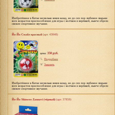
Изобретённое в Китае несколько веков назад, но до сих пор любимое людьми
всех возрастов приспособление для игры с волчком и верёвкой, нынче обрело
свежее спортивное звучание.
Йо-Йо Смайл красный
(арт. 43848)
350 руб.
цена:
Подробнее
Заказать
Изобретённое в Китае несколько веков назад, но до сих пор любимое людьми
всех возрастов приспособление для игры с волчком и верёвкой, нынче обрело
свежее спортивное звучание.
Йо-Йо Shinwoo Zannavi (чёрный)
(арт. 37859)