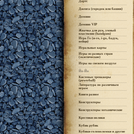
Дартс
Дженга (городок или башня)
Домино
Домино VIP
Жвачка для рук, умный
пластилин (handgum)
Игра Го (и-го, i-go, бадук,
вейци)
Игральные карты
Игры из разных стран
(экзотические)
Игры на свежем воздухе
Йо-Йо
Кистевые тренажеры
(powerball)
Литература по различным
играм
Книги разное
Конструкторы
Конструкторы механические
Крестики-нолики
Кубик рубик
Кубики-головоломки и другие