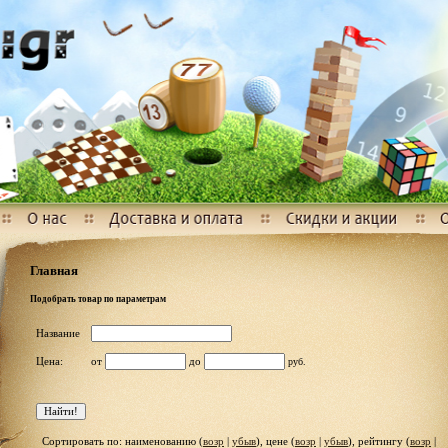
Главная
Подобрать товар по параметрам
Название
Цена:
от
до
руб.
Сортировать по: наименованию (
возр
|
убыв
), цене (
возр
|
убыв
), рейтингу (
возр
|