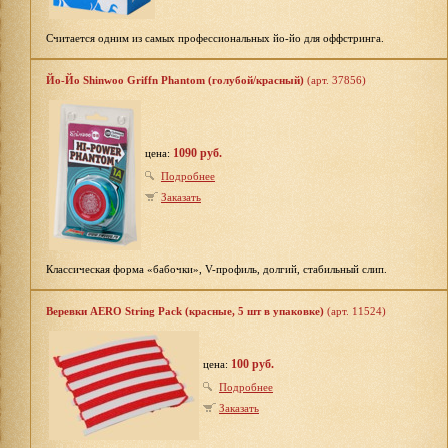
Считается одним из самых профессиональных йо-йо для оффстринга.
Йо-Йо Shinwoo Griffn Phantom (голубой/красный)
(арт. 37856)
1090 руб.
цена:
Подробнее
Заказать
Классическая форма «бабочки», V-профиль, долгий, стабильный слип.
Веревки AERO String Pack (красные, 5 шт в упаковке)
(арт. 11524)
100 руб.
цена:
Подробнее
Заказать