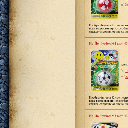
За
Изобретённое в Китае неско
всех возрастов приспособле
свежее спортивное звучание
Йо-Йо Футбол №1
(арт. 4
цена
П
З
Изобретённое в Китае неско
всех возрастов приспособле
свежее спортивное звучание
Йо-Йо Футбол №2
(арт. 4