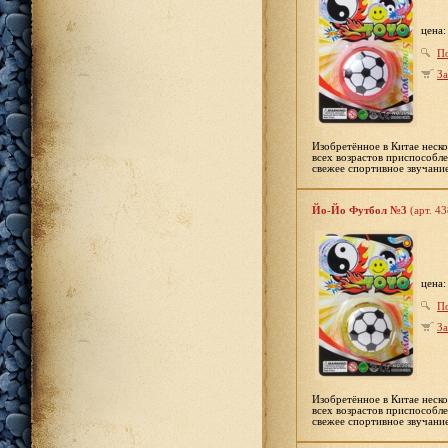
цена
П
За
Изобретённое в Китае неско
всех возрастов приспособле
свежее спортивное звучание
Йо-Йо Футбол №3
(арт. 4
цена
П
За
Изобретённое в Китае неско
всех возрастов приспособле
свежее спортивное звучание