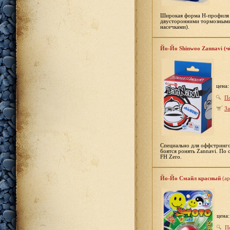
Широкая форма H-профиля х
двусторонними тормозными 
насечками).
Йо-Йо Shinwoo Zannavi (ч
цена
П
За
Специально для оффстринго
боятся ронять Zannavi. По
FH Zero.
Йо-Йо Смайл красный
(ар
цена
П