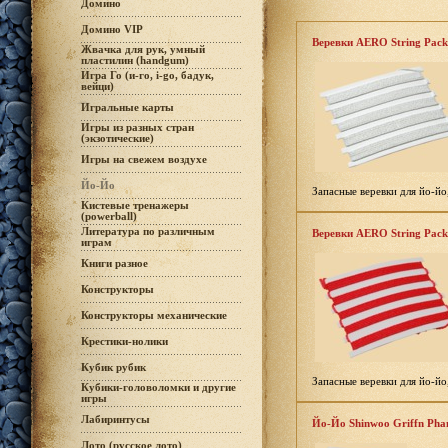
Домино
Домино VIP
Веревки AERO String Pack
Жвачка для рук, умный
пластилин (handgum)
Игра Го (и-го, i-go, бадук,
вейци)
Игральные карты
Игры из разных стран
(экзотические)
Игры на свежем воздухе
Йо-Йо
Запасные веревки для йо-йо,
Кистевые тренажеры
(powerball)
Литература по различным
Веревки AERO String Pack
играм
Книги разное
Конструкторы
Конструкторы механические
Крестики-нолики
Кубик рубик
Запасные веревки для йо-йо,
Кубики-головоломки и другие
игры
Лабиринтусы
Йо-Йо Shinwoo Griffn Pha
Лото (русское лото)