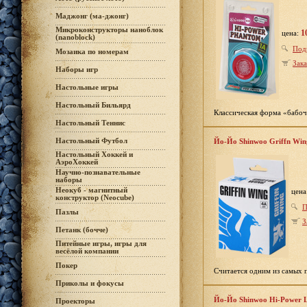
Маджонг (ма-джонг)
Микроконструкторы наноблок
1
цена:
(nanoblock)
Под
Мозаика по номерам
Зака
Наборы игр
Настольные игры
Настольный Бильярд
Классическая форма «бабоч
Настольный Теннис
Настольный Футбол
Йо-Йо Shinwoo Griffn Win
Настольный Хоккей и
АэроХоккей
Научно-познавательные
наборы
Неокуб - магнитный
цена
конструктор (Neocube)
П
Пазлы
З
Петанк (бочче)
Питейные игры, игры для
весёлой компании
Покер
Считается одним из самых 
Приколы и фокусы
Йо-Йо Shinwoo Hi-Power 
Проекторы