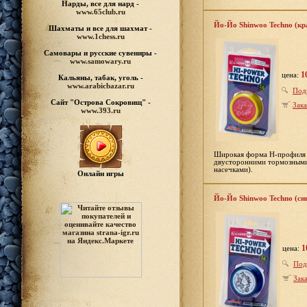
Нарды, все для нард -
www.65club.ru
Йо-Йо Shinwoo Techno (к
Шахматы
и все для шахмат -
www.1chess.ru
Самовары и русские
сувениры -
www.samowary.ru
1
цена:
Кальяны, табак, уголь -
www.arabicbazar.ru
Под
Сайт "Острова Сокровищ" -
Зака
www.393.ru
Широкая форма H-профиля х
двусторонними тормозными 
насечками).
Онлайн игры
Йо-Йо Shinwoo Techno (си
1
цена:
Под
Зака