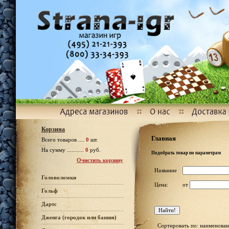
Корзина
Главная
Всего товаров ....
0
шт.
На сумму ...........
0
руб.
Подобрать товар по параметрам
Очистить корзину
Название
Головоломки
Цена:
от
Гольф
Дартс
Дженга (городок или башня)
Сортировать по: наименован