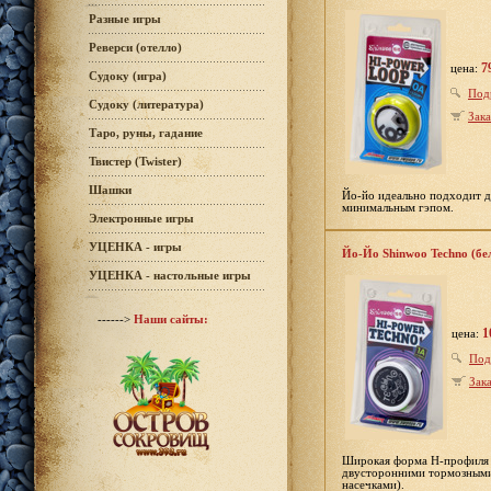
Разные игры
Реверси (отелло)
7
цена:
Судоку (игра)
Под
Судоку (литература)
Зака
Таро, руны, гадание
Твистер (Twister)
Шашки
Йо-йо идеально подходит дл
минимальным гэпом.
Электронные игры
УЦЕНКА - игры
Йо-Йо Shinwoo Techno (б
УЦЕНКА - настольные игры
------>
Наши сайты:
1
цена:
Под
Зака
Широкая форма H-профиля х
двусторонними тормозными 
насечками).